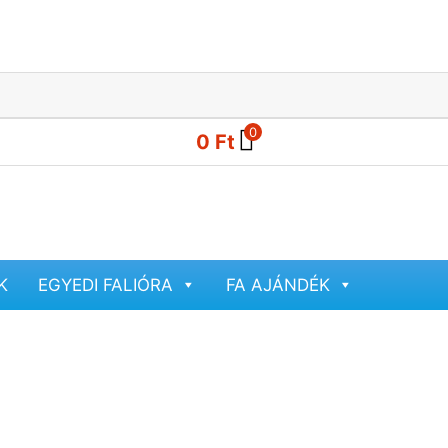
0
0
Ft
K
EGYEDI FALIÓRA
FA AJÁNDÉK