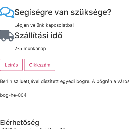
Segíségre van szüksége?
Lépjen velünk kapcsolatba!
Szállítási idő
2-5 munkanap
Leírás
Cikkszám
Berlin sziluettjével díszített egyedi bögre. A bögrén a vá
bog-he-004
Elérhetőség