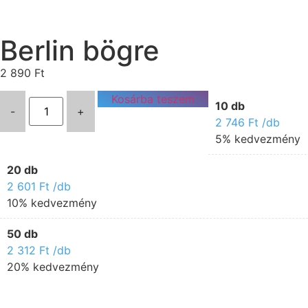
Berlin bögre
2 890
Ft
Kosárba teszem
10 db
-
+
2 746
Ft
/db
5% kedvezmény
20 db
2 601
Ft
/db
10% kedvezmény
50 db
2 312
Ft
/db
20% kedvezmény