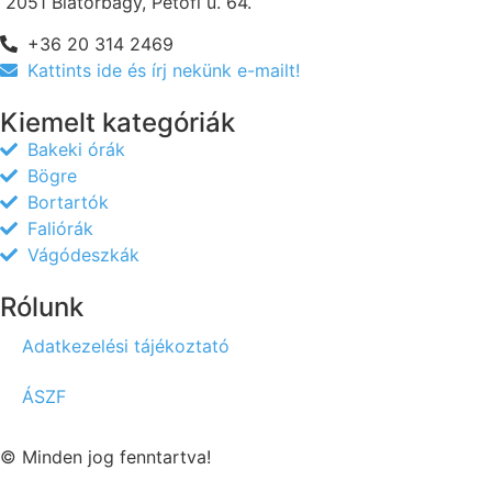
2051 Biatorbágy, Petőfi u. 64.
+36 20 314 2469
Kattints ide és írj nekünk e-mailt!
Kiemelt kategóriák
Bakeki órák
Bögre
Bortartók
Faliórák
Vágódeszkák
Rólunk
Adatkezelési tájékoztató
ÁSZF
© Minden jog fenntartva!