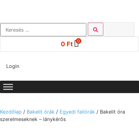
0
0
Ft
Login
Kezdőlap
/
Bakelit órák
/
Egyedi faliórák
/ Bakelit óra
szerelmeseknek – lánykérős