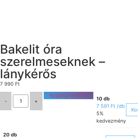
Bakelit óra
szerelmeseknek –
lánykérős
7 990
Ft
Kosárba teszem
10 db
-
+
7 591
Ft
/db
Ko
5%
kedvezmény
20 db