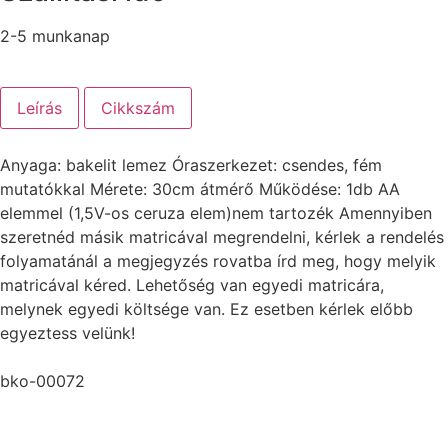
2-5 munkanap
Leírás
Cikkszám
Anyaga: bakelit lemez Óraszerkezet: csendes, fém
mutatókkal Mérete: 30cm átmérő Működése: 1db AA
elemmel (1,5V-os ceruza elem)nem tartozék Amennyiben
szeretnéd másik matricával megrendelni, kérlek a rendelés
folyamatánál a megjegyzés rovatba írd meg, hogy melyik
matricával kéred. Lehetőség van egyedi matricára,
melynek egyedi költsége van. Ez esetben kérlek előbb
egyeztess velünk!
bko-00072