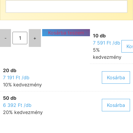
Kosárba teszem
10 db
-
+
7 591
Ft
/db
Ko
5%
kedvezmény
20 db
7 191
Ft
/db
Kosárba
10% kedvezmény
50 db
6 392
Ft
/db
Kosárba
20% kedvezmény