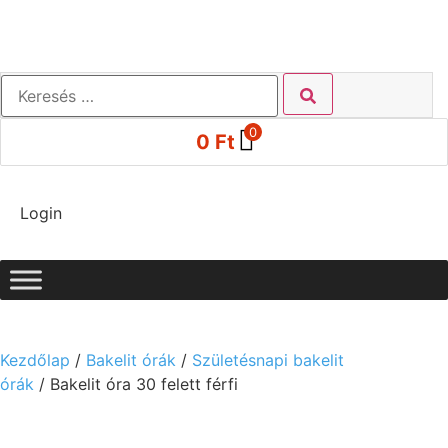
0
0
Ft
Login
Kezdőlap
/
Bakelit órák
/
Születésnapi bakelit
órák
/ Bakelit óra 30 felett férfi