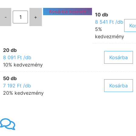
Kosárba teszem
10 db
-
+
8 541
Ft
/db
Ko
5%
kedvezmény
20 db
8 091
Ft
/db
Kosárba
10% kedvezmény
50 db
7 192
Ft
/db
Kosárba
20% kedvezmény