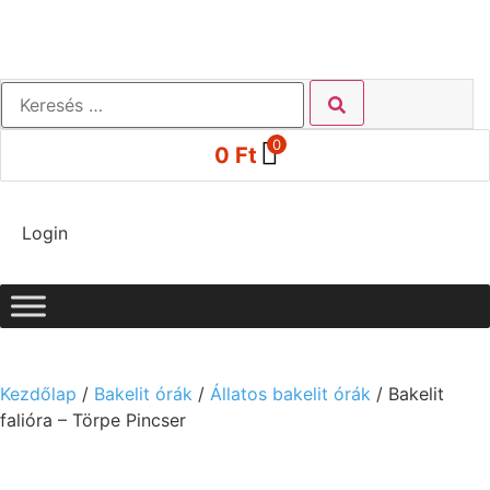
0
0
Ft
Login
Kezdőlap
/
Bakelit órák
/
Állatos bakelit órák
/ Bakelit
falióra – Törpe Pincser