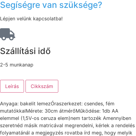
Segíségre van szüksége?
Lépjen velünk kapcsolatba!
Szállítási idő
2-5 munkanap
Leírás
Cikkszám
Anyaga: bakelit lemezÓraszerkezet: csendes, fém
mutatókkalMérete: 30cm átmérőMűködése: 1db AA
elemmel (1,5V-os ceruza elem)nem tartozék Amennyiben
szeretnéd másik matricával megrendelni, kérlek a rendelés
folyamatánál a megjegyzés rovatba írd meg, hogy melyik