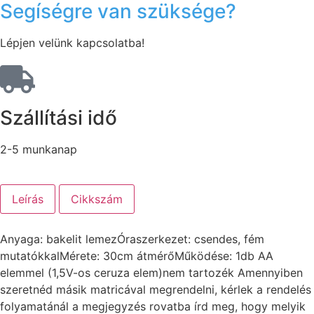
Segíségre van szüksége?
Lépjen velünk kapcsolatba!
Szállítási idő
2-5 munkanap
Leírás
Cikkszám
Anyaga: bakelit lemezÓraszerkezet: csendes, fém
mutatókkalMérete: 30cm átmérőMűködése: 1db AA
elemmel (1,5V-os ceruza elem)nem tartozék Amennyiben
szeretnéd másik matricával megrendelni, kérlek a rendelés
folyamatánál a megjegyzés rovatba írd meg, hogy melyik