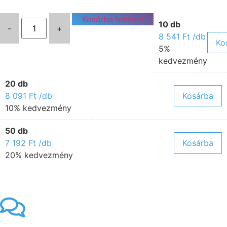
Kosárba teszem
10 db
-
+
8 541
Ft
/db
Ko
5%
kedvezmény
20 db
8 091
Ft
/db
Kosárba
10% kedvezmény
50 db
7 192
Ft
/db
Kosárba
20% kedvezmény