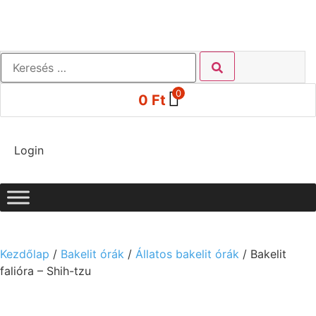
0
0
Ft
Login
Kezdőlap
/
Bakelit órák
/
Állatos bakelit órák
/ Bakelit
falióra – Shih-tzu