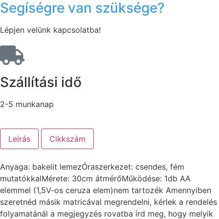
Segíségre van szüksége?
Lépjen velünk kapcsolatba!
Szállítási idő
2-5 munkanap
Leírás
Cikkszám
Anyaga: bakelit lemezÓraszerkezet: csendes, fém
mutatókkalMérete: 30cm átmérőMűködése: 1db AA
elemmel (1,5V-os ceruza elem)nem tartozék Amennyiben
szeretnéd másik matricával megrendelni, kérlek a rendelés
folyamatánál a megjegyzés rovatba írd meg, hogy melyik