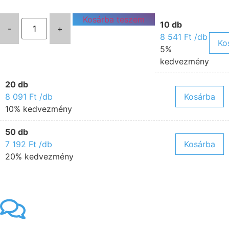
Kosárba teszem
10 db
-
+
8 541
Ft
/db
Ko
5%
kedvezmény
20 db
8 091
Ft
/db
Kosárba
10% kedvezmény
50 db
7 192
Ft
/db
Kosárba
20% kedvezmény