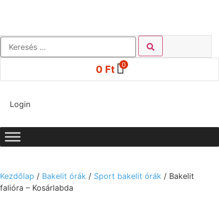
0
0
Ft
Login
Kezdőlap
/
Bakelit órák
/
Sport bakelit órák
/ Bakelit
falióra – Kosárlabda