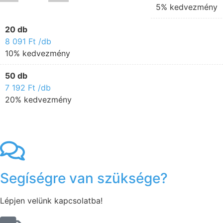
5% kedvezmény
20 db
8 091
Ft
/db
10% kedvezmény
50 db
7 192
Ft
/db
20% kedvezmény
Segíségre van szüksége?
Lépjen velünk kapcsolatba!