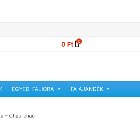
0
0
Ft
K
EGYEDI FALIÓRA
FA AJÁNDÉK
óra – Chau-chau