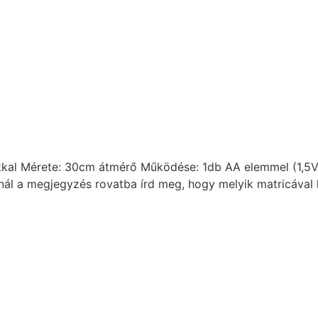
ókkal Mérete: 30cm átmérő Működése: 1db AA elemmel (1,5
ánál a megjegyzés rovatba írd meg, hogy melyik matricával