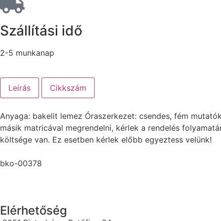
Szállítási idő
2-5 munkanap
Leírás
Cikkszám
Anyaga: bakelit lemez Óraszerkezet: csendes, fém mutat
másik matricával megrendelni, kérlek a rendelés folyamat
költsége van. Ez esetben kérlek előbb egyeztess velünk!
bko-00378
Elérhetőség