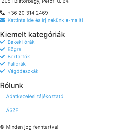
2051 Biatorbágy, Petőfi u. 64.
+36 20 314 2469
Kattints ide és írj nekünk e-mailt!
Kiemelt kategóriák
Bakeki órák
Bögre
Bortartók
Faliórák
Vágódeszkák
Rólunk
Adatkezelési tájékoztató
ÁSZF
© Minden jog fenntartva!