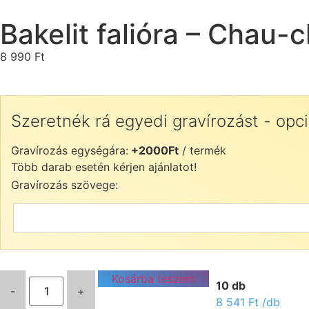
Bakelit falióra – Chau-
8 990
Ft
Szeretnék rá egyedi gravírozást - opci
Gravírozás egységára:
+2000Ft
/ termék
Több darab esetén kérjen ajánlatot!
Gravírozás szövege:
Kosárba teszem
10 db
-
+
8 541
Ft
/db