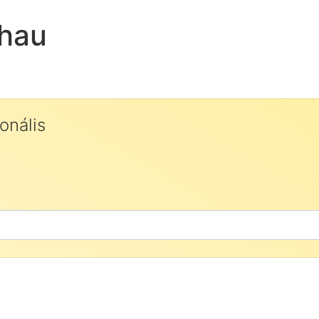
chau
onális