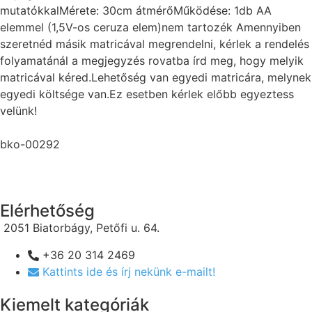
mutatókkalMérete: 30cm átmérőMűködése: 1db AA
elemmel (1,5V-os ceruza elem)nem tartozék Amennyiben
szeretnéd másik matricával megrendelni, kérlek a rendelés
folyamatánál a megjegyzés rovatba írd meg, hogy melyik
matricával kéred.Lehetőség van egyedi matricára, melynek
egyedi költsége van.Ez esetben kérlek előbb egyeztess
velünk!
bko-00292
Elérhetőség
2051 Biatorbágy, Petőfi u. 64.
+36 20 314 2469
Kattints ide és írj nekünk e-mailt!
Kiemelt kategóriák