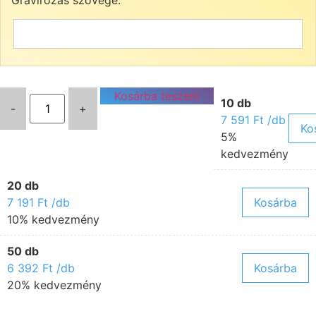
Kosárba teszem
10 db
-
+
7 591
Ft
/db
Ko
5%
kedvezmény
20 db
7 191
Ft
/db
Kosárba
10% kedvezmény
50 db
6 392
Ft
/db
Kosárba
20% kedvezmény