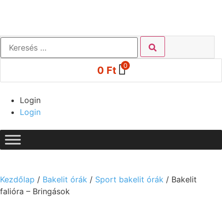
0
0
Ft
Login
Login
Kezdőlap
/
Bakelit órák
/
Sport bakelit órák
/ Bakelit
falióra – Bringások