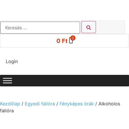
0
0
Ft
Login
Kezdőlap
/
Egyedi falióra
/
Fényképes órák
/ Alkoholos
falióra