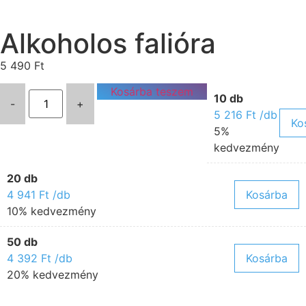
Alkoholos falióra
5 490
Ft
Kosárba teszem
10 db
-
+
5 216
Ft
/db
Ko
5%
kedvezmény
20 db
4 941
Ft
/db
Kosárba
10% kedvezmény
50 db
4 392
Ft
/db
Kosárba
20% kedvezmény