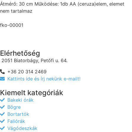
Átmérő: 30 cm Működése: 1db AA (ceruza)elem, elemet
nem tartalmaz
fko-00001
Elérhetőség
2051 Biatorbágy, Petőfi u. 64.
+36 20 314 2469
Kattints ide és írj nekünk e-mailt!
Kiemelt kategóriák
Bakeki órák
Bögre
Bortartók
Faliórák
Vágódeszkák