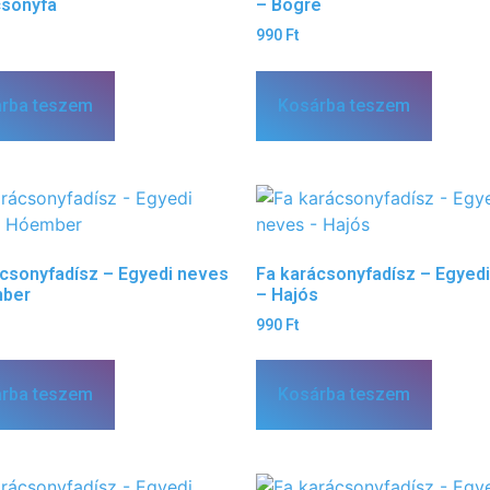
csonyfa
– Bögre
990
Ft
rba teszem
Kosárba teszem
ácsonyfadísz – Egyedi neves
Fa karácsonyfadísz – Egyed
ber
– Hajós
990
Ft
rba teszem
Kosárba teszem