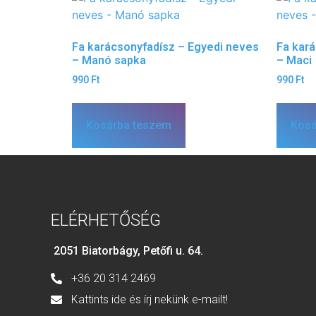
Fa karácsonyfadísz – Egyedi neves
Fa kar
– Manó sapka
– Maci
990
Ft
990
Ft
Kosárba teszem
Kosá
ELÉRHETŐSÉG
2051 Biatorbágy, Petőfi u. 64.
+36 20 314 2469
Kattints ide és írj nekünk e-mailt!