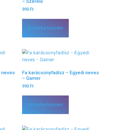
– Szerelő
990
Ft
Kosárba teszem
i neves
Fa karácsonyfadísz – Egyedi neves
– Gamer
990
Ft
Kosárba teszem