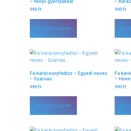
– fenyő gyertyákkal
– Kará
990
Ft
990
Ft
Kosárba teszem
Kosá
Fa karácsonyfadísz – Egyedi neves
Fa kar
– Szarvas
– Hóem
990
Ft
990
Ft
Kosárba teszem
Kosá