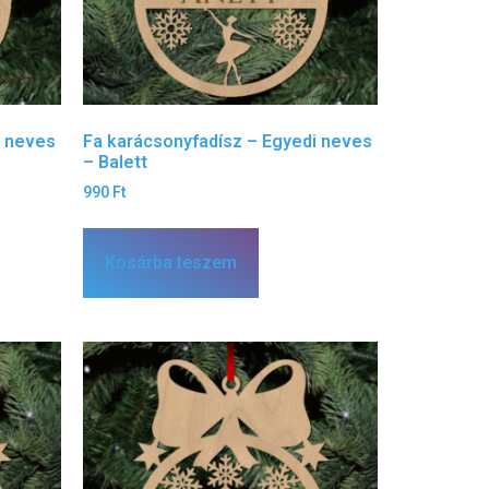
i neves
Fa karácsonyfadísz – Egyedi neves
– Balett
990
Ft
Kosárba teszem