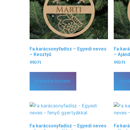
Fa karácsonyfadísz – Egyedi neves
Fa kar
– Kesztyű
– Aján
990
Ft
990
Ft
Kosárba teszem
Kosá
Fa karácsonyfadísz – Egyedi neves
Fa kar