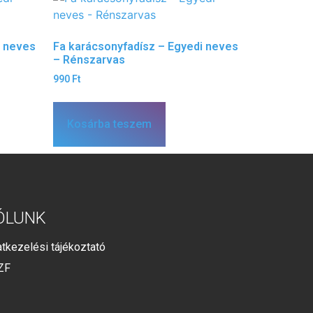
i neves
Fa karácsonyfadísz – Egyedi neves
– Rénszarvas
990
Ft
Kosárba teszem
ÓLUNK
tkezelési tájékoztató
ZF