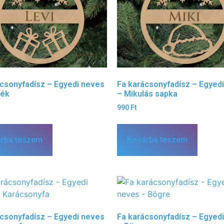
ácsonyfadísz – Egyedi neves
Fa karácsonyfadísz – Egyed
dék
– Mikulás sapka
990
Ft
rba teszem
Kosárba teszem
ácsonyfadísz – Egyedi neves
Fa karácsonyfadísz – Egyed