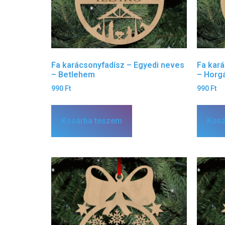
Fa karácsonyfadísz – Egyedi neves
Fa kar
– Betlehem
– Horg
990
Ft
990
Ft
Kosárba teszem
Kosá