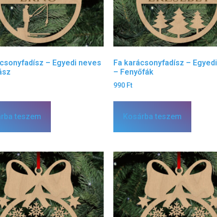
ácsonyfadísz – Egyedi neves
Fa karácsonyfadísz – Egyed
ász
– Fenyőfák
990
Ft
rba teszem
Kosárba teszem