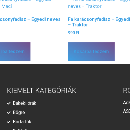
ácsonyfadísz – Egyedi neves
Fa karácsonyfadísz – Egyed
– Traktor
990
Ft
rba teszem
Kosárba teszem
KIEMELT KATEGÓRIÁK
R
Ada
Bakeki órák
ÁS
Bögre
Bortartók