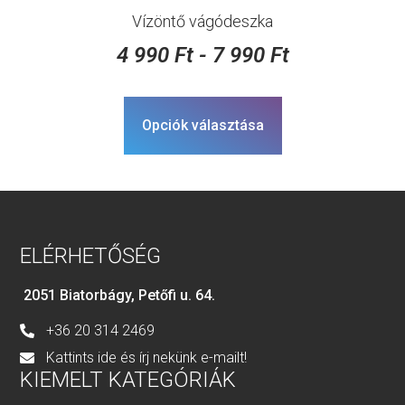
Vízöntő vágódeszka
4 990
Ft
-
7 990
Ft
Opciók választása
ELÉRHETŐSÉG
2051 Biatorbágy, Petőfi u. 64.
+36 20 314 2469
Kattints ide és írj nekünk e-mailt!
KIEMELT KATEGÓRIÁK