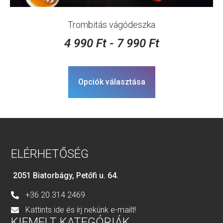
Trombitás vágódeszka
4 990
Ft
-
7 990
Ft
Opciók választása
ELÉRHETŐSÉG
2051 Biatorbágy, Petőfi u. 64.
+36 20 314 2469
Kattints ide és írj nekünk e-mailt!
KIEMELT KATEGÓRIÁK