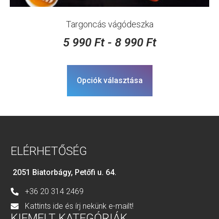
Targoncás vágódeszka
5 990
Ft
-
8 990
Ft
Opciók választása
ELÉRHETŐSÉG
2051 Biatorbágy, Petőfi u. 64.
+36 20 314 2469
Kattints ide és írj nekünk e-mailt!
KIEMELT KATEGÓRIÁK