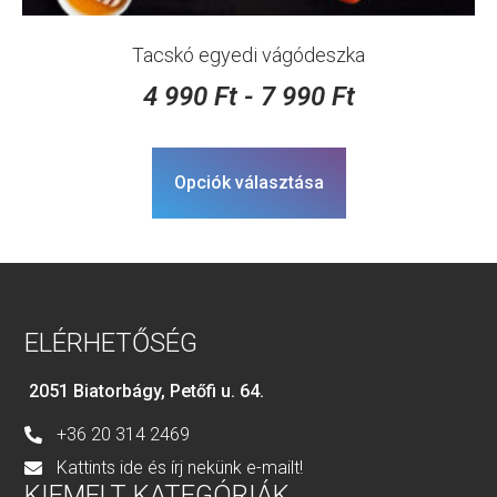
Tacskó egyedi vágódeszka
4 990
Ft
-
7 990
Ft
Opciók választása
ELÉRHETŐSÉG
2051 Biatorbágy, Petőfi u. 64.
+36 20 314 2469
Kattints ide és írj nekünk e-mailt!
KIEMELT KATEGÓRIÁK