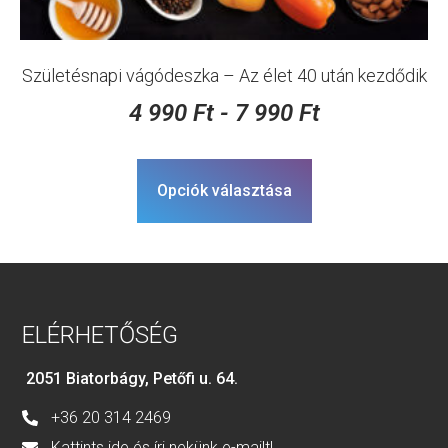
Születésnapi vágódeszka – Az élet 40 után kezdődik
4 990
Ft
-
7 990
Ft
Opciók választása
ELÉRHETŐSÉG
2051 Biatorbágy, Petőfi u. 64.
+36 20 314 2469
Kattints ide és írj nekünk e-mailt!