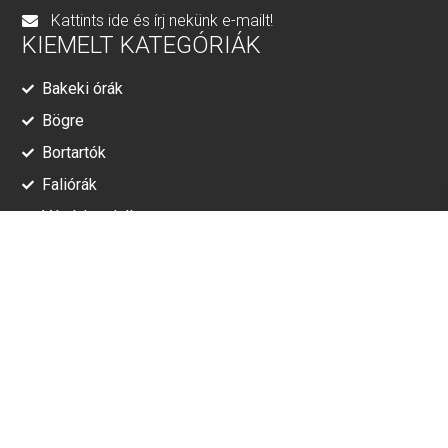
Kattints ide és írj nekünk e-mailt!
KIEMELT KATEGÓRIÁK
Bakeki órák
Bögre
Bortartók
Faliórák
Vágódeszkák
RÓLUNK
Adatkezelési tájékoztató
ÁSZF
© Minden jog fenntartva!