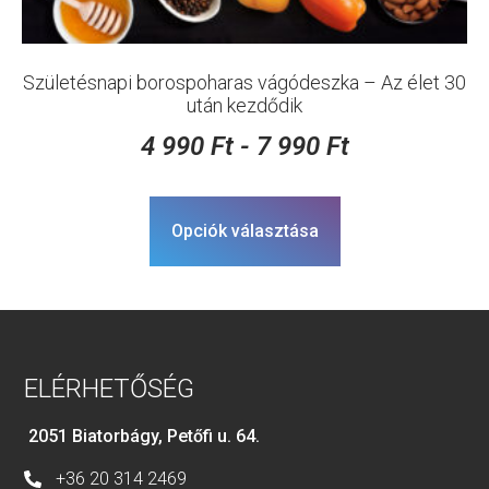
Születésnapi borospoharas vágódeszka – Az élet 30
után kezdődik
4 990
Ft
-
7 990
Ft
Opciók választása
ELÉRHETŐSÉG
2051 Biatorbágy, Petőfi u. 64.
+36 20 314 2469