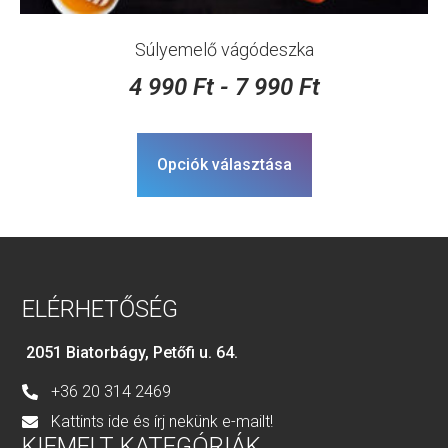
Súlyemelő vágódeszka
4 990
Ft
-
7 990
Ft
Opciók választása
ELÉRHETŐSÉG
2051 Biatorbágy, Petőfi u. 64.
+36 20 314 2469
Kattints ide és írj nekünk e-mailt!
KIEMELT KATEGÓRIÁK