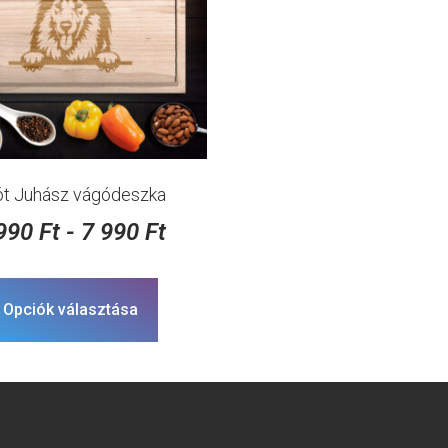
ót Juhász vágódeszka
 990
Ft
-
7 990
Ft
Opciók választása