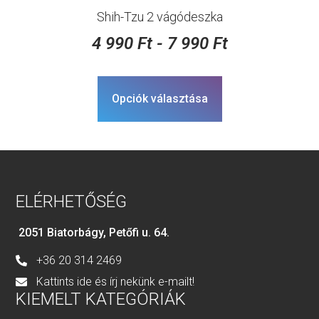
Shih-Tzu 2 vágódeszka
4 990
Ft
-
7 990
Ft
Opciók választása
ELÉRHETŐSÉG
2051 Biatorbágy, Petőfi u. 64.
+36 20 314 2469
Kattints ide és írj nekünk e-mailt!
KIEMELT KATEGÓRIÁK