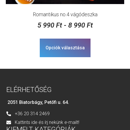
Romantikus no.4 vágódeszka
5 990
Ft
-
8 990
Ft
Opciók választása
ELÉRHETŐSÉG
2051 Biatorbágy, Petőfi u. 64.
+36 20 314 2469
Kattints ide és írj nekünk e-mailt!
KIEMELT KATEGÓRIÁK