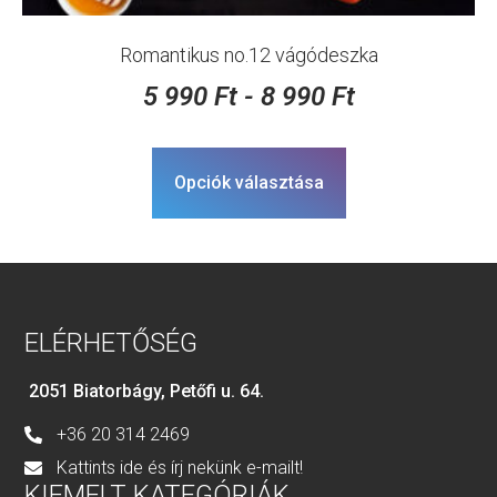
Romantikus no.12 vágódeszka
5 990
Ft
-
8 990
Ft
Opciók választása
ELÉRHETŐSÉG
2051 Biatorbágy, Petőfi u. 64.
+36 20 314 2469
Kattints ide és írj nekünk e-mailt!
KIEMELT KATEGÓRIÁK