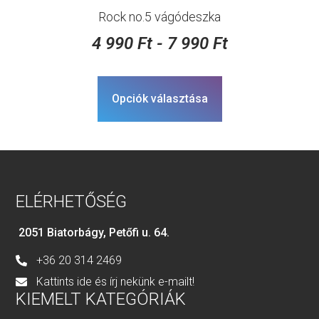
Rock no.5 vágódeszka
4 990
Ft
-
7 990
Ft
Opciók választása
ELÉRHETŐSÉG
2051 Biatorbágy, Petőfi u. 64.
+36 20 314 2469
Kattints ide és írj nekünk e-mailt!
KIEMELT KATEGÓRIÁK