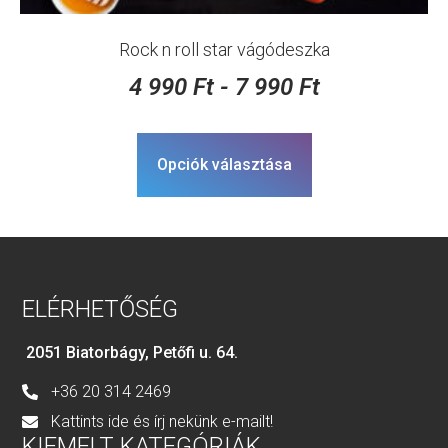
Rock n roll star vágódeszka
4 990
Ft
-
7 990
Ft
Opciók választása
ELÉRHETŐSÉG
2051 Biatorbágy, Petőfi u. 64.
+36 20 314 2469
Kattints ide és írj nekünk e-mailt!
KIEMELT KATEGÓRIÁK