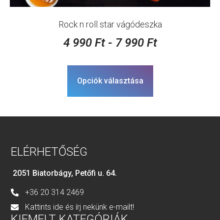
Rock n roll star vágódeszka
4 990
Ft
-
7 990
Ft
Opciók választása
ELÉRHETŐSÉG
2051 Biatorbágy, Petőfi u. 64.
+36 20 314 2469
Kattints ide és írj nekünk e-mailt!
KIEMELT KATEGÓRIÁK