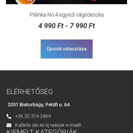
Pálinka No.4 egyedi vágódeszka
4 990
Ft
-
7 990
Ft
Opciók választása
ELÉRHETŐSÉG
2051 Biatorbágy, Petőfi u. 64.
+36 20 314 2469
Kattints ide és írj nekünk e-mailt!
KIEMELT KATEGÓRIÁK