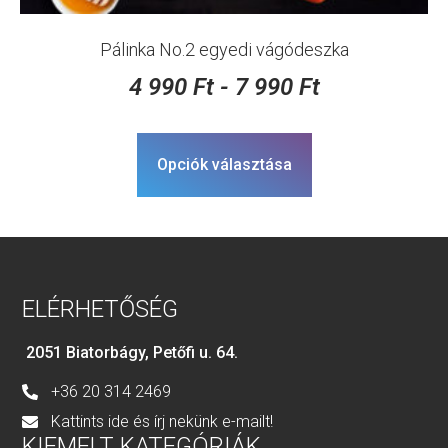
Pálinka No.2 egyedi vágódeszka
4 990
Ft
-
7 990
Ft
Opciók választása
ELÉRHETŐSÉG
2051 Biatorbágy, Petőfi u. 64.
+36 20 314 2469
Kattints ide és írj nekünk e-mailt!
KIEMELT KATEGÓRIÁK