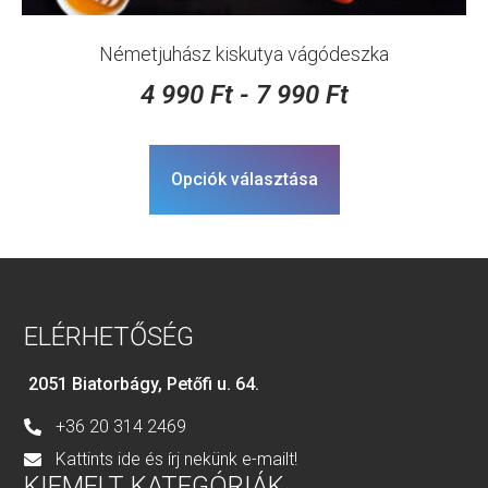
Németjuhász kiskutya vágódeszka
4 990
Ft
-
7 990
Ft
Opciók választása
ELÉRHETŐSÉG
2051 Biatorbágy, Petőfi u. 64.
+36 20 314 2469
Kattints ide és írj nekünk e-mailt!
KIEMELT KATEGÓRIÁK