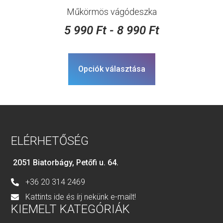
Műkörmös vágódeszka
5 990
Ft
-
8 990
Ft
Opciók választása
ELÉRHETŐSÉG
2051 Biatorbágy, Petőfi u. 64.
+36 20 314 2469
Kattints ide és írj nekünk e-mailt!
KIEMELT KATEGÓRIÁK