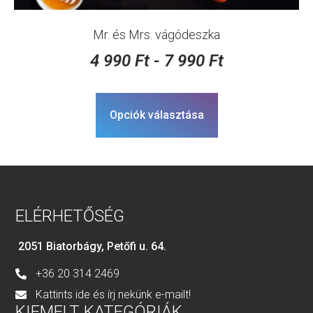
Mr. és Mrs. vágódeszka
4 990
Ft
-
7 990
Ft
Opciók választása
ELÉRHETŐSÉG
2051 Biatorbágy, Petőfi u. 64.
+36 20 314 2469
Kattints ide és írj nekünk e-mailt!
KIEMELT KATEGÓRIÁK