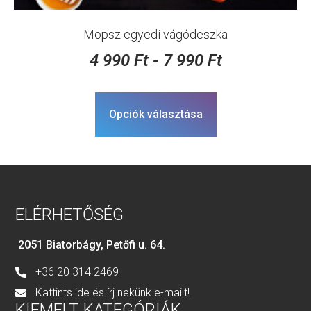
Mopsz egyedi vágódeszka
4 990
Ft
-
7 990
Ft
Opciók választása
ELÉRHETŐSÉG
2051 Biatorbágy, Petőfi u. 64.
+36 20 314 2469
Kattints ide és írj nekünk e-mailt!
KIEMELT KATEGÓRIÁK