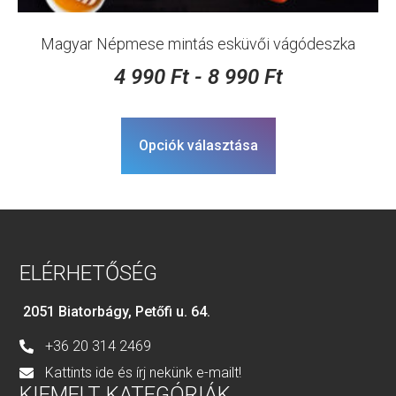
Magyar Népmese mintás esküvői vágódeszka
4 990
Ft
-
8 990
Ft
Opciók választása
ELÉRHETŐSÉG
2051 Biatorbágy, Petőfi u. 64.
+36 20 314 2469
Kattints ide és írj nekünk e-mailt!
KIEMELT KATEGÓRIÁK