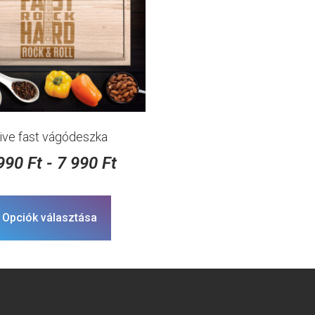
ive fast vágódeszka
 990
Ft
-
7 990
Ft
Opciók választása