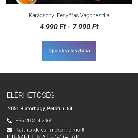
Karácsonyi Fenyőfás Vágódeszka
4 990
Ft
-
7 990
Ft
Opciók választása
ELÉRHETŐSÉG
2051 Biatorbágy, Petőfi u. 64.
+36 20 314 2469
Kattints ide és írj nekünk e-mailt!
KIEMELT KATEGÓRIÁK