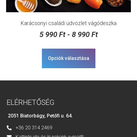
Karácsonyi családi üdvözlet vágódeszka
5 990
Ft
-
8 990
Ft
Opciók választása
ELÉRHETŐSÉG
2051 Biatorbágy, Petőfi u. 64.
+36 20 314 2469
Kattints ide és írj nekünk e-mailt!