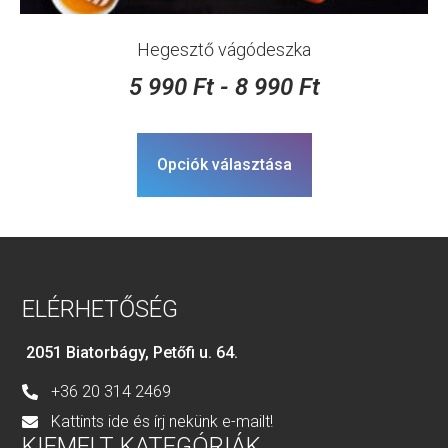
Hegesztő vágódeszka
5 990
Ft
-
8 990
Ft
Opciók választása
ELÉRHETŐSÉG
2051 Biatorbágy, Petőfi u. 64.
+36 20 314 2469
Kattints ide és írj nekünk e-mailt!
KIEMELT KATEGÓRIÁK