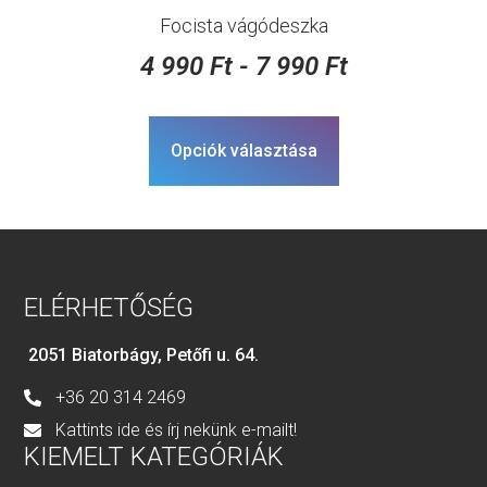
Focista vágódeszka
4 990
Ft
-
7 990
Ft
Opciók választása
ELÉRHETŐSÉG
2051 Biatorbágy, Petőfi u. 64.
+36 20 314 2469
Kattints ide és írj nekünk e-mailt!
KIEMELT KATEGÓRIÁK