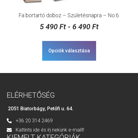
Fa bortartó doboz – Születésnapra – No.6.
5 490
Ft
-
6 490
Ft
Opciók választása
ELÉRHETŐSÉG
2051 Biatorbágy, Petőfi u. 64.
+36 20 314 2469
Kattints ide és írj nekünk e-mailt!
KIEMELT KATEGÓRIÁK