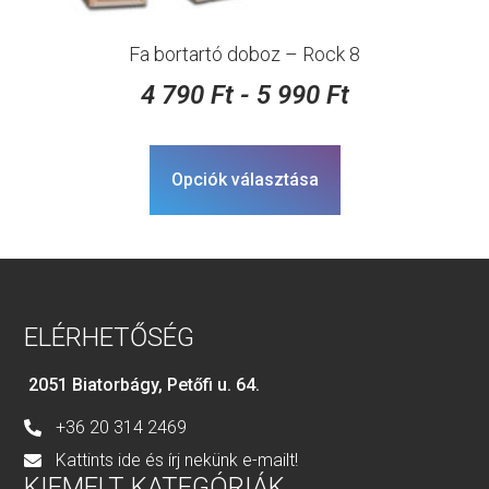
Fa bortartó doboz – Rock 8
4 790
Ft
-
5 990
Ft
Opciók választása
ELÉRHETŐSÉG
2051 Biatorbágy, Petőfi u. 64.
+36 20 314 2469
Kattints ide és írj nekünk e-mailt!
KIEMELT KATEGÓRIÁK