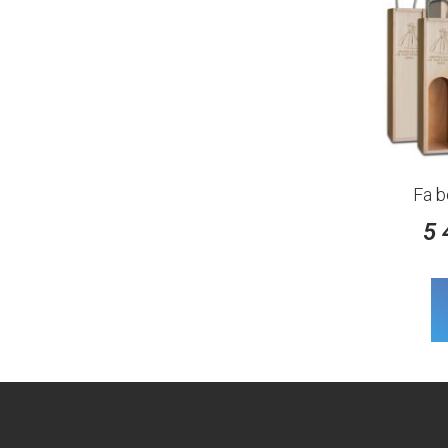
Fa b
5