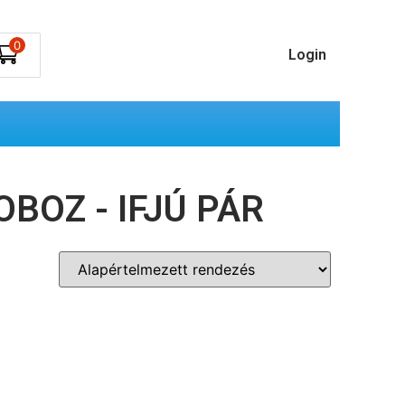
0
Login
BOZ - IFJÚ PÁR