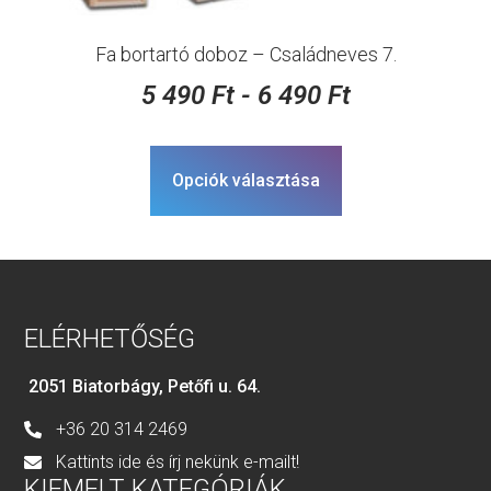
Fa bortartó doboz – Családneves 7.
5 490
Ft
-
6 490
Ft
Opciók választása
ELÉRHETŐSÉG
2051 Biatorbágy, Petőfi u. 64.
+36 20 314 2469
Kattints ide és írj nekünk e-mailt!
KIEMELT KATEGÓRIÁK