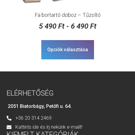
Fa bortartó doboz – Tűzoltó
5 490
Ft
-
6 490
Ft
Opciók választása
ELÉRHETŐSÉG
2051 Biatorbágy, Petőfi u. 64.
+36 20 314 2469
Kattints ide és írj nekünk e-mailt!
KIEMELT KATEGÓRIÁK