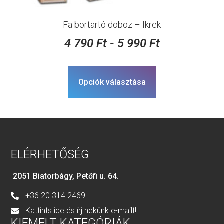
Fa bortartó doboz – Ikrek
4 790
Ft
-
5 990
Ft
Opciók választása
ELÉRHETŐSÉG
2051 Biatorbágy, Petőfi u. 64.
+36 20 314 2469
Kattints ide és írj nekünk e-mailt!
KIEMELT KATEGÓRIÁK