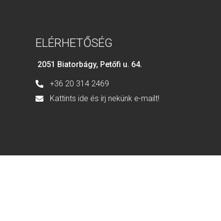
ELÉRHETŐSÉG
2051 Biatorbágy, Petőfi u. 64.
+36 20 314 2469
Kattints ide és írj nekünk e-mailt!