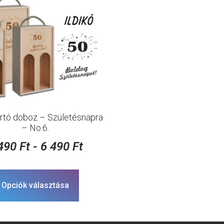
artó doboz – Születésnapra
– No.6.
 490
Ft
-
6 490
Ft
Opciók választása