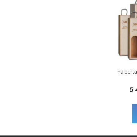
Fa bort
5