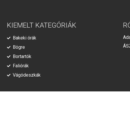
KIEMELT KATEGÓRIÁK
R
Ada
Bakeki órák
ÁS
Bögre
Bortartók
Faliórák
Vágódeszkák
© Minden jog fenntartva!