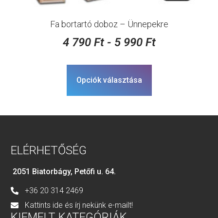
Fa bortartó doboz – Ünnepekre
4 790
Ft
-
5 990
Ft
Opciók választása
ELÉRHETŐSÉG
2051 Biatorbágy, Petőfi u. 64.
+36 20 314 2469
Kattints ide és írj nekünk e-mailt!
KIEMELT KATEGÓRIÁK