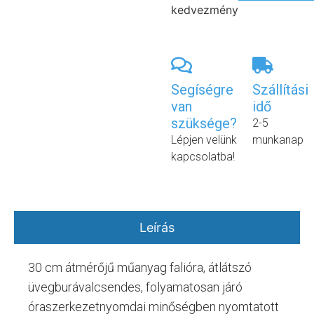
kedvezmény
Segíségre
Szállítási
van
idő
szüksége?
2-5
Lépjen velünk
munkanap
kapcsolatba!
Leírás
30 cm átmérőjű műanyag falióra, átlátszó
üvegburávalcsendes, folyamatosan járó
óraszerkezetnyomdai minőségben nyomtatott