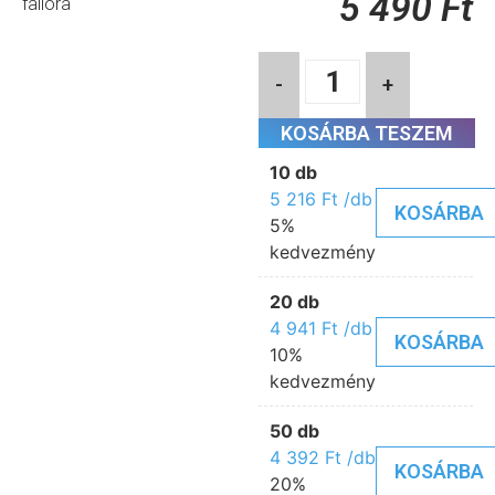
5 490
Ft
falióra
-
+
KOSÁRBA TESZEM
10 db
5 216
Ft
/db
KOSÁRBA
5%
kedvezmény
20 db
4 941
Ft
/db
KOSÁRBA
10%
kedvezmény
50 db
4 392
Ft
/db
KOSÁRBA
20%