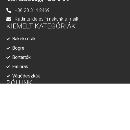
+36 20 314 2469
Kattints ide és írj nekünk e-mailt!
KIEMELT KATEGÓRIÁK
Bakeki órák
Bögre
Bortartók
Faliórák
Vágódeszkák
RÓLUNK
Adatkezelési tájékoztató
ÁSZF
© Minden jog fenntartva!