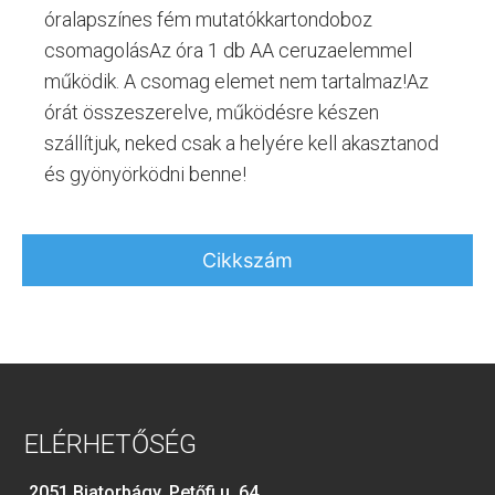
óralapszínes fém mutatókkartondoboz
csomagolásAz óra 1 db AA ceruzaelemmel
működik. A csomag elemet nem tartalmaz!Az
órát összeszerelve, működésre készen
szállítjuk, neked csak a helyére kell akasztanod
és gyönyörködni benne!
Cikkszám
ELÉRHETŐSÉG
2051 Biatorbágy, Petőfi u. 64.