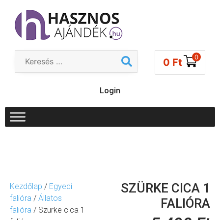
0
0
Ft
Login
SZÜRKE CICA 1
Kezdőlap
/
Egyedi
falióra
/
Állatos
FALIÓRA
falióra
/ Szürke cica 1