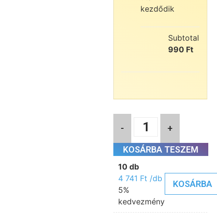
kezdődik
Subtotal:
4
990
Ft
-
+
KOSÁRBA TESZEM
10 db
4 741
Ft
/db
KOSÁRBA
5%
kedvezmény