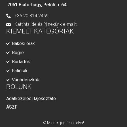
2051 Biatorbágy, Petőfi u. 64.
+36 20 314 2469
Kattints ide és írj nekünk e-mailt!
KIEMELT KATEGÓRIÁK
Bakeki órák
Bögre
Bortartók
Faliórák
Vágódeszkák
RÓLUNK
Adatkezelési tájékoztató
ÁSZF
© Minden jog fenntartva!