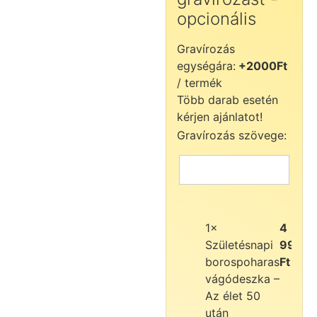
opcionális
Gravírozás
egységára:
+2000Ft
/ termék
Több darab esetén
kérjen ajánlatot!
Gravírozás szövege:
1×
4
Születésnapi
990
borospoharas
Ft
vágódeszka –
Az élet 50
után