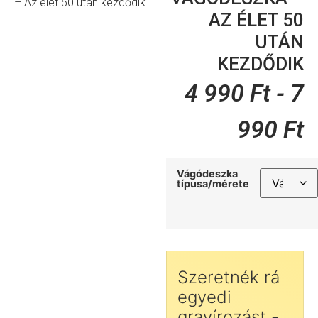
– Az élet 50 után kezdődik
AZ ÉLET 50
UTÁN
KEZDŐDIK
4 990
Ft
-
7
990
Ft
Vágódeszka
típusa/mérete
Szeretnék rá
egyedi
gravírozást -