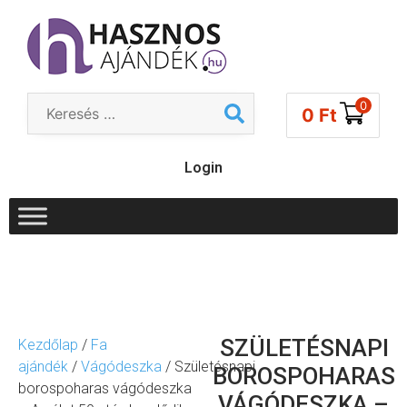
0
0
Ft
Login
SZÜLETÉSNAPI
Kezdőlap
/
Fa
ajándék
/
Vágódeszka
/ Születésnapi
BOROSPOHARAS
borospoharas vágódeszka
VÁGÓDESZKA –