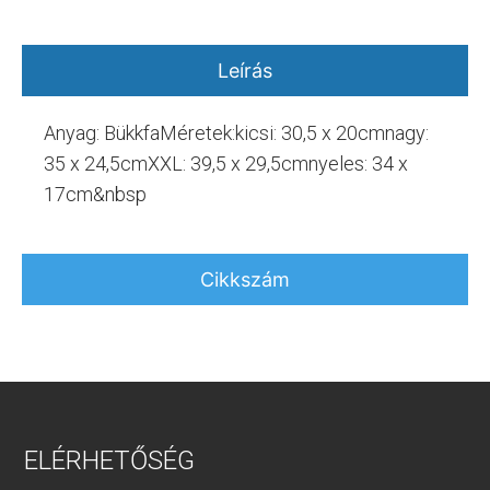
Leírás
Anyag: BükkfaMéretek:kicsi: 30,5 x 20cmnagy:
35 x 24,5cmXXL: 39,5 x 29,5cmnyeles: 34 x
17cm&nbsp
Cikkszám
ELÉRHETŐSÉG