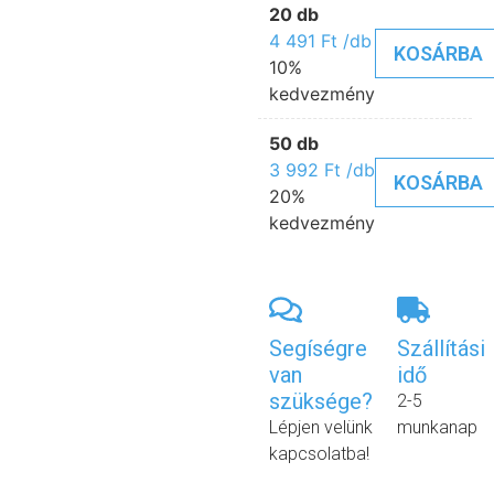
20 db
4 491
Ft
/db
KOSÁRBA
10%
kedvezmény
50 db
3 992
Ft
/db
KOSÁRBA
20%
kedvezmény
Segíségre
Szállítási
van
idő
szüksége?
2-5
Lépjen velünk
munkanap
kapcsolatba!