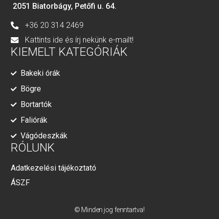
2051 Biatorbágy, Petőfi u. 64.
+36 20 314 2469
Kattints ide és írj nekünk e-mailt!
KIEMELT KATEGÓRIÁK
Bakeki órák
Bögre
Bortartók
Faliórák
Vágódeszkák
RÓLUNK
Adatkezelési tájékoztató
ÁSZF
© Minden jog fenntartva!