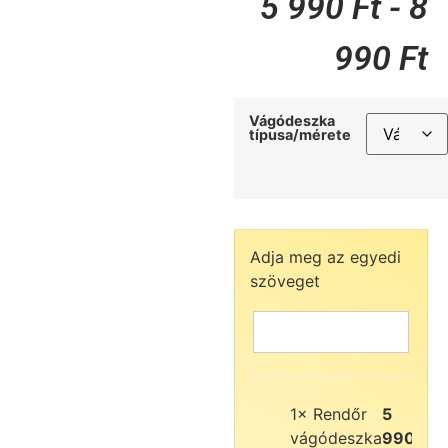
5 990
Ft
-
8
990
Ft
Vágódeszka
típusa/mérete
Adja meg az egyedi
szöveget
1×
Rendőr
5
vágódeszka
990