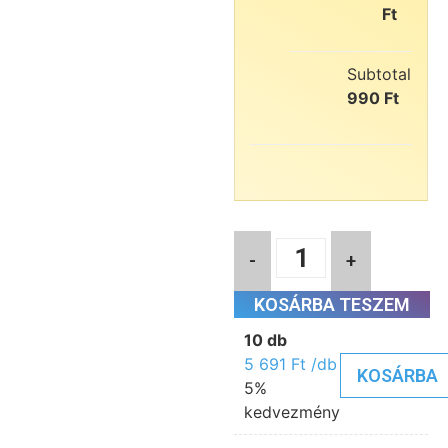
Ft
Subtotal:
5
990
Ft
-
+
KOSÁRBA TESZEM
10 db
5 691
Ft
/db
KOSÁRBA
5%
kedvezmény