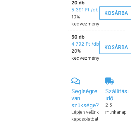
20 db
5 391
Ft
/db
KOSÁRBA
10%
kedvezmény
50 db
4 792
Ft
/db
KOSÁRBA
20%
kedvezmény
Segíségre
Szállítási
van
idő
szüksége?
2-5
Lépjen velünk
munkanap
kapcsolatba!