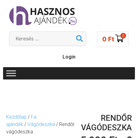
0
0
Ft
Login
RENDŐR
Kezdőlap
/
Fa
ajándék
/
Vágódeszka
/ Rendőr
VÁGÓDESZKA
vágódeszka