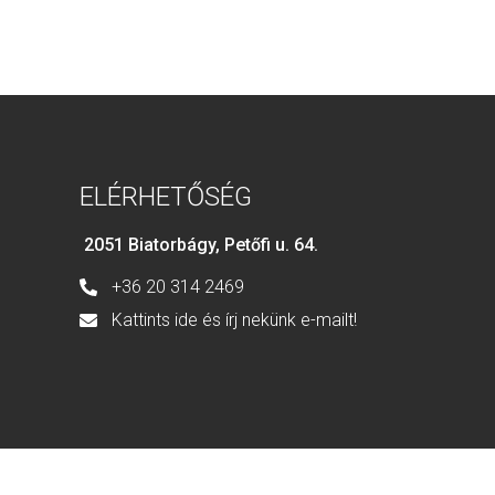
ELÉRHETŐSÉG
2051 Biatorbágy, Petőfi u. 64.
+36 20 314 2469
Kattints ide és írj nekünk e-mailt!