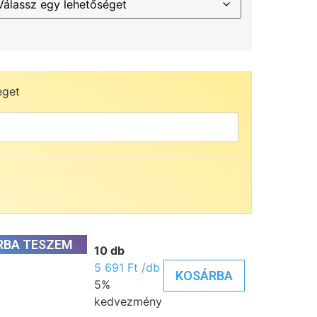
eget
RBA TESZEM
10 db
5 691
Ft
/db
KOSÁRBA
5%
kedvezmény