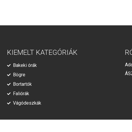
KIEMELT KATEGÓRIÁK
R
Ada
Bakeki órák
ÁS
Bögre
Bortartók
Faliórák
Vágódeszkák