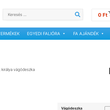
0
Ft
TERMÉKEK
EGYEDI FALIÓRA
FA AJÁNDÉK
királya vágódeszka
Vágódeszka