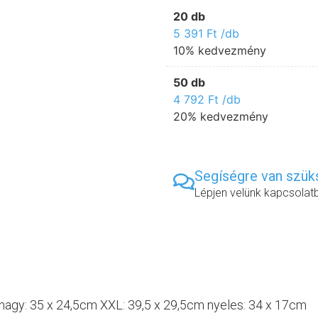
20 db
5 391
Ft
/db
10% kedvezmény
50 db
4 792
Ft
/db
20% kedvezmény
Segíségre van szü
Lépjen velünk kapcsolat
 nagy: 35 x 24,5cm XXL: 39,5 x 29,5cm nyeles: 34 x 17cm