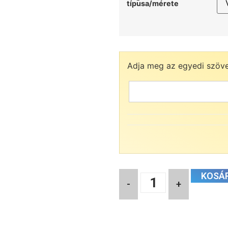
típusa/mérete
Adja meg az egyedi szöv
KOSÁ
-
+