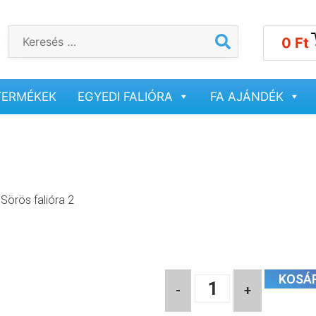
0
Ft
TERMÉKEK
EGYEDI FALIÓRA
FA AJÁNDÉK
 Sörös falióra 2
KOSÁ
-
+