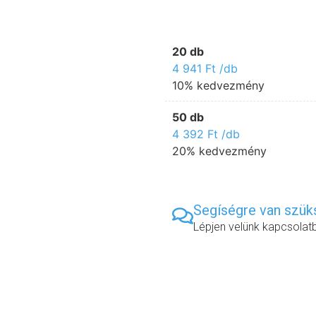
20 db
4 941
Ft
/db
10% kedvezmény
50 db
4 392
Ft
/db
20% kedvezmény
Segíségre van szü
Lépjen velünk kapcsolat