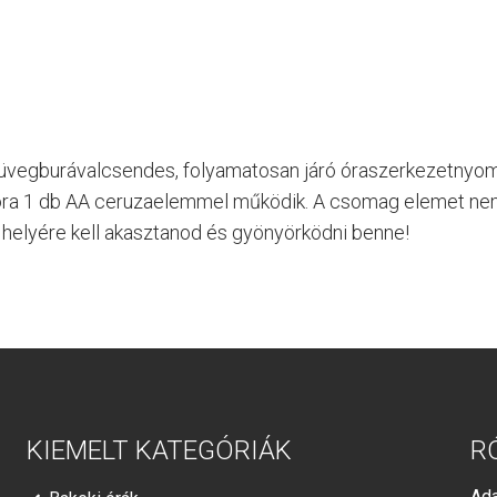
ó üvegburávalcsendes, folyamatosan járó óraszerkezetnyo
a 1 db AA ceruzaelemmel működik. A csomag elemet nem 
 helyére kell akasztanod és gyönyörködni benne!
KIEMELT KATEGÓRIÁK
R
Ada