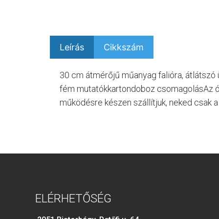
Leírás
Cikkszám
30 cm átmérőjű műanyag falióra, átlátsz
fém mutatókkartondoboz csomagolásAz ór
működésre készen szállítjuk, neked csak a
ELÉRHETŐSÉG