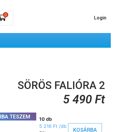
0
Login
SÖRÖS FALIÓRA 2
5 490
Ft
RBA TESZEM
10 db
5 216
Ft
/db
KOSÁRBA