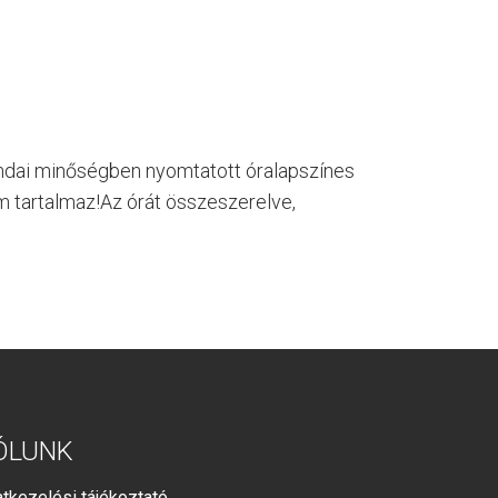
mdai minőségben nyomtatott óralapszínes
tartalmaz!Az órát összeszerelve,
ÓLUNK
tkezelési tájékoztató