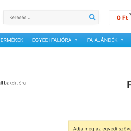
0
Ft
TERMÉKEK
EGYEDI FALIÓRA
FA AJÁNDÉK
ll bakelit óra
Adja meg az egyedi szöv