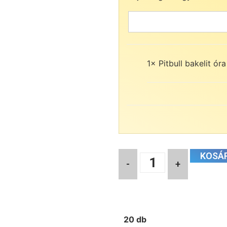
1×
Pitbull bakelit óra
KOSÁ
-
+
20 db