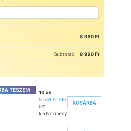
8 990
Ft
Subtotal:
8 990
Ft
RBA TESZEM
10 db
8 541
Ft
/db
KOSÁRBA
5%
kedvezmény