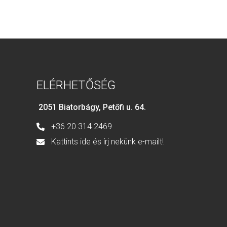
ELÉRHETŐSÉG
2051 Biatorbágy, Petőfi u. 64.
+36 20 314 2469
Kattints ide és írj nekünk e-mailt!