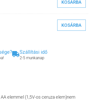
KOSÁRBA
KOSÁRBA
ksége?
Szállítási idő
ba!
2-5 munkanap
b AA elemmel (1,5V-os ceruza elem)nem