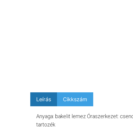
Leírás
Cikkszám
Anyaga: bakelit lemez Óraszerkezet: cse
tartozék