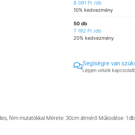
8 091
Ft
/db
10% kedvezmény
50 db
7 192
Ft
/db
20% kedvezmény
Segíségre van szü
Lépjen velünk kapcsolat
ndes, fém mutatókkal Mérete: 30cm átmérő Működése: 1d